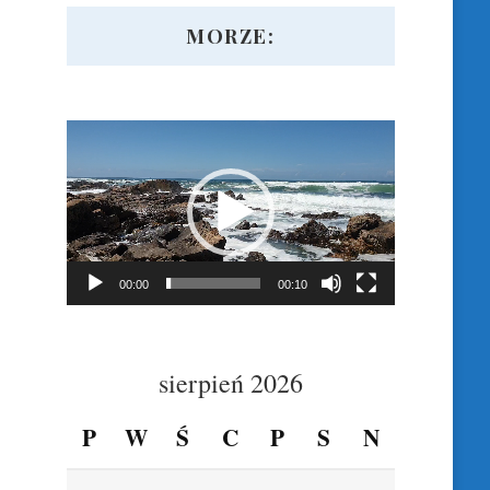
MORZE:
Odtwarzacz
video
00:00
00:10
sierpień 2026
P
W
Ś
C
P
S
N