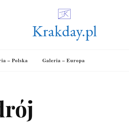
Krakday.pl
ria – Polska
Galeria – Europa
drój