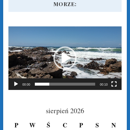
MORZE:
Odtwarzacz
video
00:00
00:10
sierpień 2026
P
W
Ś
C
P
S
N