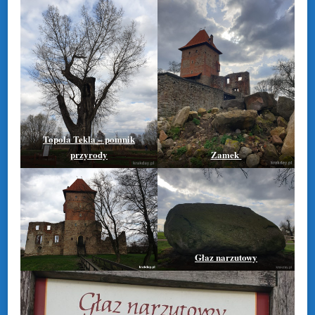
Topola Tekla – pomnik
przyrody
Zamek
Głaz narzutowy