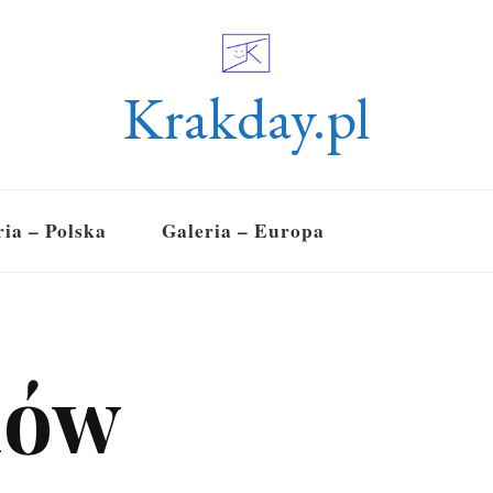
Krakday.pl
ria – Polska
Galeria – Europa
iów