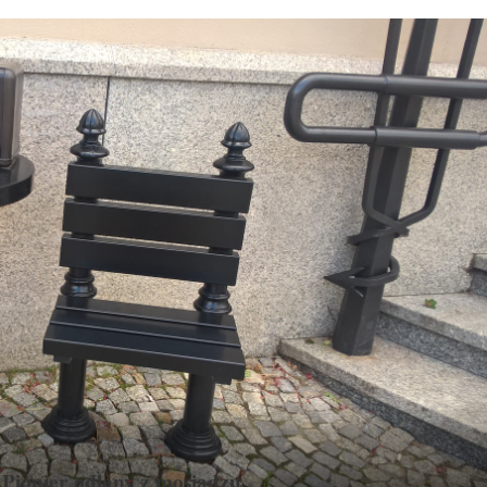
Pionier odlany z mosiądzu