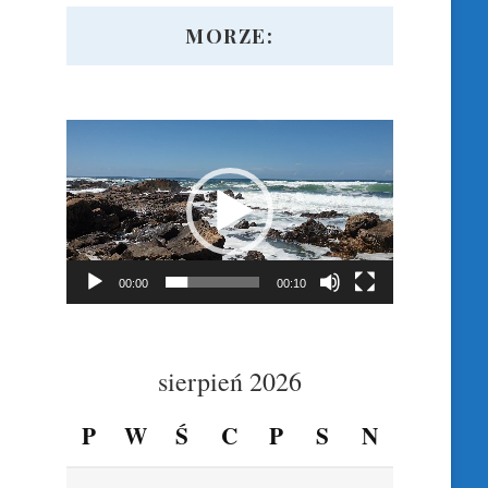
MORZE:
Odtwarzacz
video
00:00
00:10
sierpień 2026
P
W
Ś
C
P
S
N