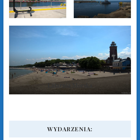
Falochron
wschodni
Latarnia Morska
WYDARZENIA: