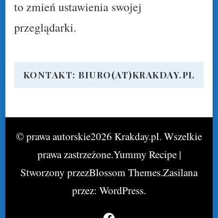
to zmień ustawienia swojej
przeglądarki.
KONTAKT: BIURO(AT)KRAKDAY.PL
© prawa autorskie2026
Krakday.pl
. Wszelkie
prawa zastrzeżone.
Yummy Recipe |
Stworzony przez
Blossom Themes
.Zasilana
przez:
WordPress
.