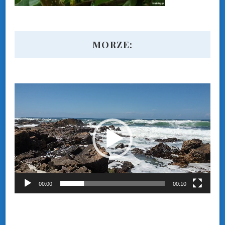
MORZE:
Odtwarzacz
video
00:00
00:10