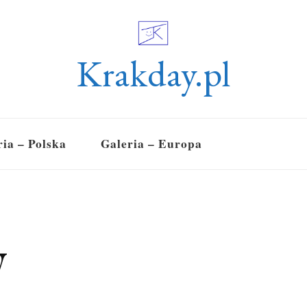
Krakday.pl
ria – Polska
Galeria – Europa
w