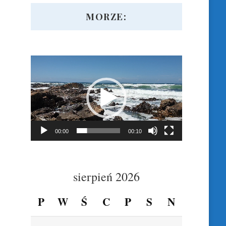
MORZE:
Odtwarzacz
video
00:00
00:10
sierpień 2026
P
W
Ś
C
P
S
N