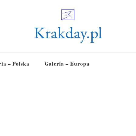
Krakday.pl
ria – Polska
Galeria – Europa