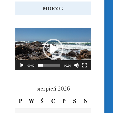
MORZE:
Odtwarzacz
video
00:00
00:10
sierpień 2026
P
W
Ś
C
P
S
N