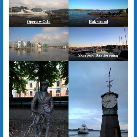
Opera w Oslo
Huk strand
Skarpsno Baatforening