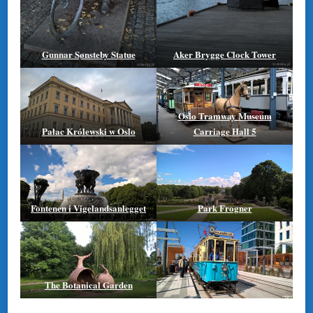
Gunnar Sønsteby Statue
Aker Brygge Clock Tower
Oslo Tramway Museum
Pałac Królewski w Oslo
Carriage Hall 5
Fontenen i Vigelandsanlegget
Park Frogner
The Botanical Garden