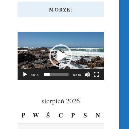
MORZE:
Odtwarzacz
video
00:00
00:10
sierpień 2026
P
W
Ś
C
P
S
N