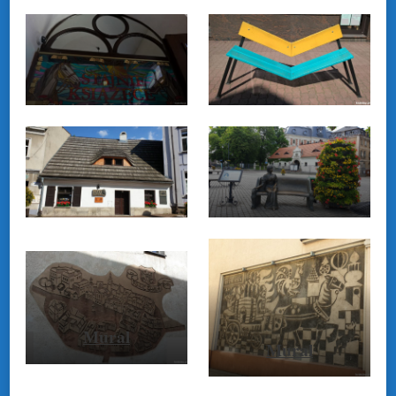
Stajnie Książęce
Ławeczka
księżnej Daisy
Mural
Mural