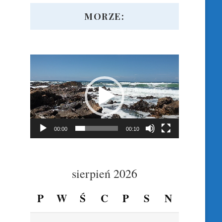
MORZE:
Odtwarzacz
video
00:00
00:10
sierpień 2026
P
W
Ś
C
P
S
N