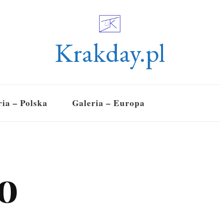
Krakday.pl
ria – Polska
Galeria – Europa
o