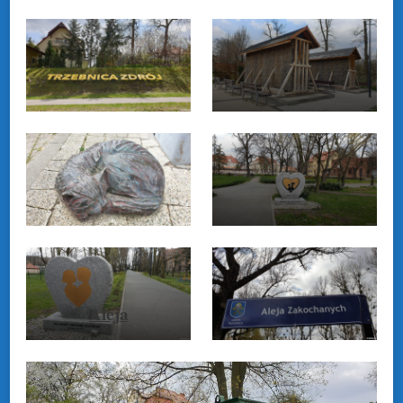
Trzebnickie
tężnie solankowe
Koty Gaja i
Zdrojek
Aleja
Zakochanych