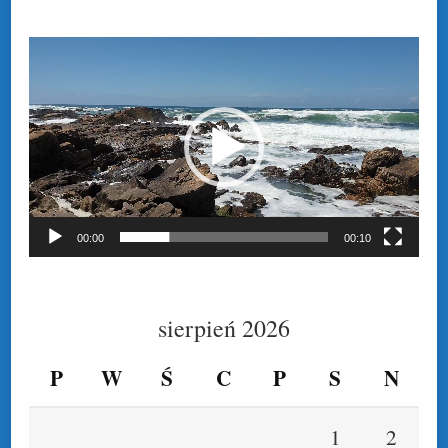
Odtwarzacz
video
00:00
00:10
sierpień 2026
P
W
Ś
C
P
S
N
1
2