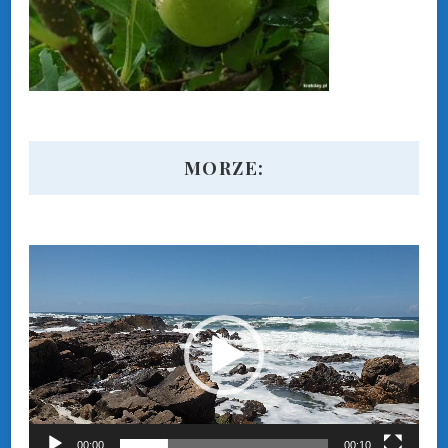
MORZE:
Odtwarzacz
video
00:00
00:10