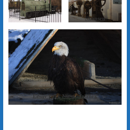
Skansen
przemysłowo-
rolniczy
Leśny Park Niespodzianek