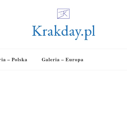
Krakday.pl
ria – Polska
Galeria – Europa