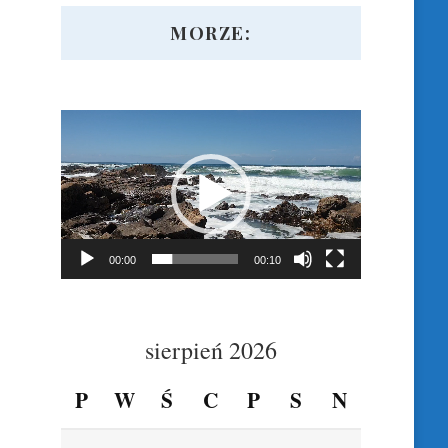
MORZE:
Odtwarzacz
video
00:00
00:10
sierpień 2026
P
W
Ś
C
P
S
N