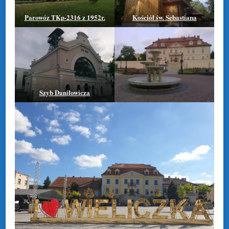
Parowóz TKp-2316 z 1952r.
Kościół św. Sebastiana
Szyb Daniłowicza