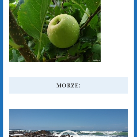
MORZE:
Odtwarzacz
video