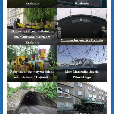
Krakowie
Krakowie
Akademia Górniczo-Hutnicza
im. Stanisława Staszica w
Muzeum Inżynierii i Techniki
Krakowie
Zabytkowa lokomotywa kolejki
Most Marszałka Józefa
młodzieżowej “Lajkonik”
Piłsudskiego
Tunel w Ruszczy
Czołg IS-2