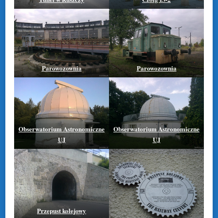
Parowozownia
Parowozownia
Obserwatorium Astronomiczne
Obserwatorium Astronomiczne
UJ
UJ
Przepust kolejowy