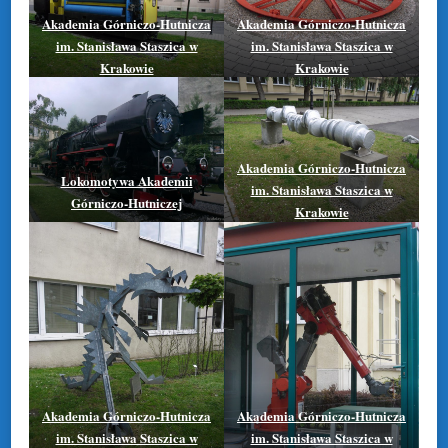
Akademia Górniczo-Hutnicza
Akademia Górniczo-Hutnicza
im. Stanisława Staszica w
im. Stanisława Staszica w
Krakowie
Krakowie
Akademia Górniczo-Hutnicza
Lokomotywa Akademii
im. Stanisława Staszica w
Górniczo-Hutniczej
Krakowie
Akademia Górniczo-Hutnicza
Akademia Górniczo-Hutnicza
im. Stanisława Staszica w
im. Stanisława Staszica w