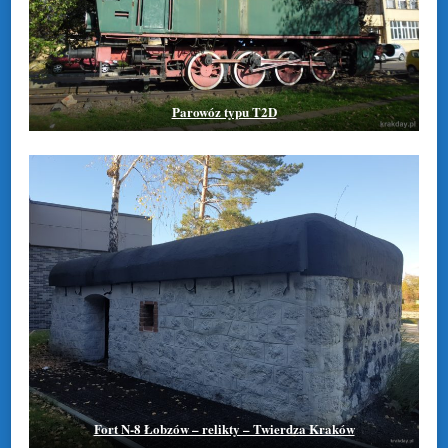
Parowóz typu T2D
Fort N-8 Łobzów – relikty – Twierdza Kraków