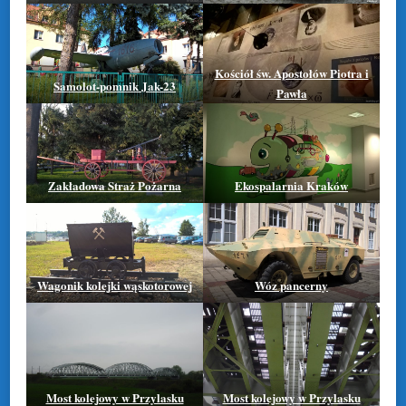
Kościół św. Apostołów Piotra i
Samolot-pomnik Jak-23
Pawła
Zakładowa Straż Pożarna
Ekospalarnia Kraków
Wagonik kolejki wąskotorowej
Wóz pancerny
Most kolejowy w Przylasku
Most kolejowy w Przylasku