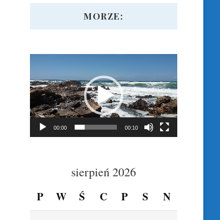
MORZE:
Odtwarzacz
video
00:00
00:10
sierpień 2026
P
W
Ś
C
P
S
N