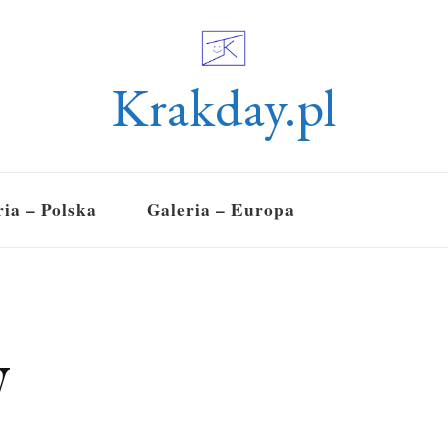
Krakday.pl
ria – Polska
Galeria – Europa
w